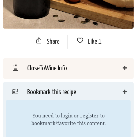
Share
Like
1
CloseToWine Info
Bookmark this recipe
You need to
login
or
register
to
bookmark/favorite this content.