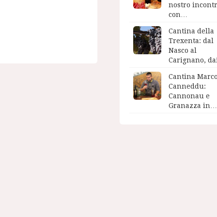
nostro incont
con…
Cantina della
Trexenta: dal
Nasco al
Carignano, d
Cantina Marc
Canneddu:
Cannonau e
Granazza in