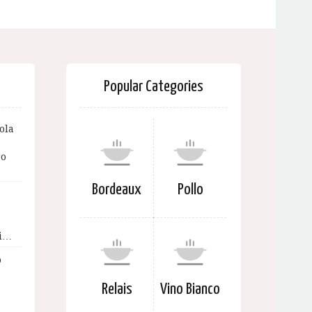
Popular Categories
ola
ro
Bordeaux
Pollo
ai…
o
Relais
Vino Bianco
…