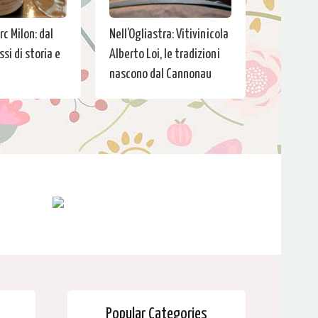
c Milon: dal
Nell’Ogliastra: Vitivinicola
si di storia e
Alberto Loi, le tradizioni
nascono dal Cannonau
Popular Categories