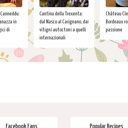
 Canneddu:
Cantina della Trexenta:
Château Cler
anazza in
dal Nasco al Carignano, dai
Bordeaux ros
ici di
vitigni autoctoni a quelli
passione
internazionali
Facebook Fans
Popular Recipes