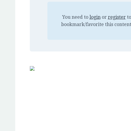
You need to
login
or
register
t
bookmark/favorite this content