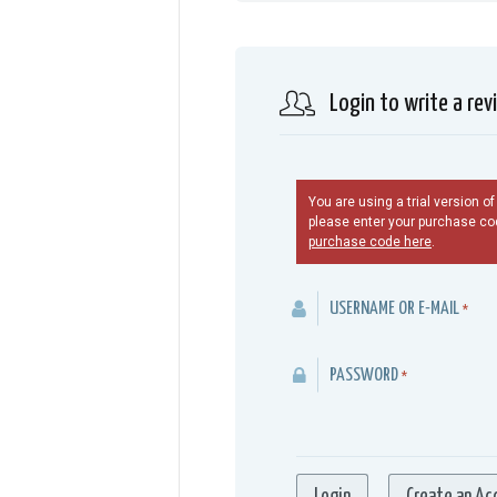
Login to write a rev
You are using a trial version o
please enter your purchase cod
purchase code here
.
USERNAME OR E-MAIL
*
PASSWORD
*